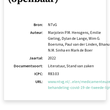
Bron:
NTvG
Auteur:
Marjolein P.M. Hensgens, Emilie
Gieling, Dylan de Lange, Wim G.
Boersma, Paul van der Linden, Bhanu
N.M. Sinha en Mark de Boer
Jaartal:
2022
Documentsoort:
Literatuur, Stand van zaken
ICPC:
R83.03
URL:
www.ntvg.nl/...elen/medicamenteuze
behandeling-covid-19-de-tweede-lij