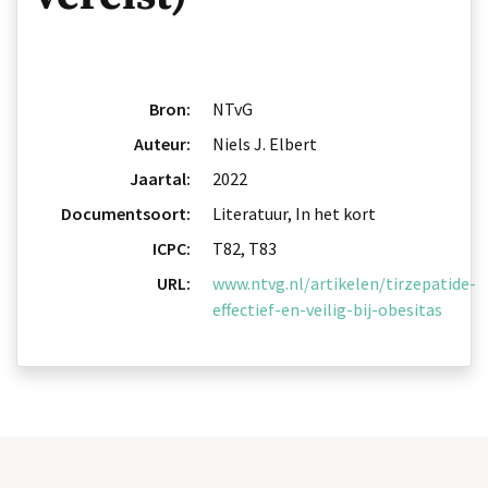
Bron:
NTvG
Auteur:
Niels J. Elbert
Jaartal:
2022
Documentsoort:
Literatuur, In het kort
ICPC:
T82, T83
URL:
www.ntvg.nl/artikelen/tirzepatide-
effectief-en-veilig-bij-obesitas