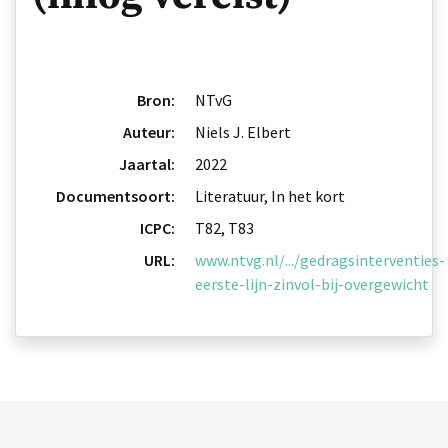
Bron:
NTvG
Auteur:
Niels J. Elbert
Jaartal:
2022
Documentsoort:
Literatuur, In het kort
ICPC:
T82, T83
URL:
www.ntvg.nl/.../gedragsinterventies-
eerste-lijn-zinvol-bij-overgewicht