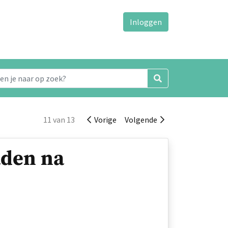
Inloggen
11 van 13
Vorige
Volgende
aden na