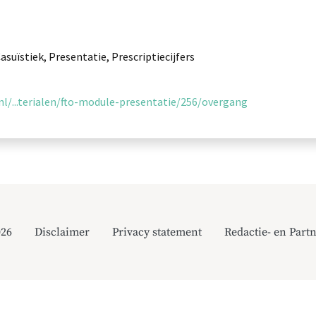
suïstiek, Presentatie, Prescriptiecijfers
l/...terialen/fto-module-presentatie/256/overgang
026
Disclaimer
Privacy statement
Redactie- en Partn