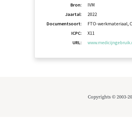
Bron:
IVM
Jaartal:
2022
Documentsoort:
FTO-werkmateriaal, Ca
ICPC:
X11
URL:
www.medicijngebruik.n
Copyrights © 2003-2