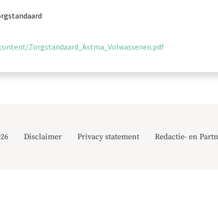
Zorgstandaard
l/content/Zorgstandaard_Astma_Volwassenen.pdf
026
Disclaimer
Privacy statement
Redactie- en Partn