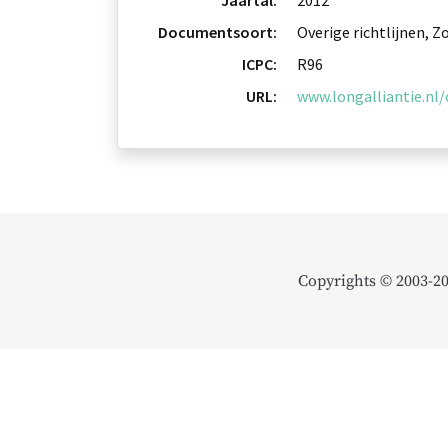
Jaartal:
2012
Documentsoort:
Overige richtlijnen, 
ICPC:
R96
URL:
www.longalliantie.n
Copyrights © 2003-2