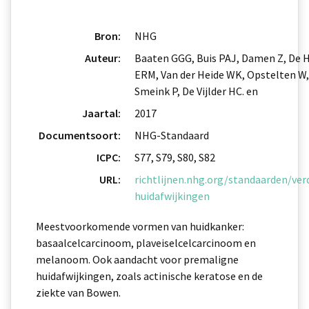
Bron:
NHG
Auteur:
Baaten GGG, Buis PAJ, Damen Z, De 
ERM, Van der Heide WK, Opstelten W,
Smeink P, De Vijlder HC. en
Jaartal:
2017
Documentsoort:
NHG-Standaard
ICPC:
S77, S79, S80, S82
URL:
richtlijnen.nhg.org/standaarden/ver
huidafwijkingen
Meestvoorkomende vormen van huidkanker:
basaalcelcarcinoom, plaveiselcelcarcinoom en
melanoom. Ook aandacht voor premaligne
huidafwijkingen, zoals actinische keratose en de
ziekte van Bowen.