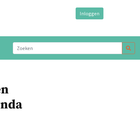
Inloggen
en
enda