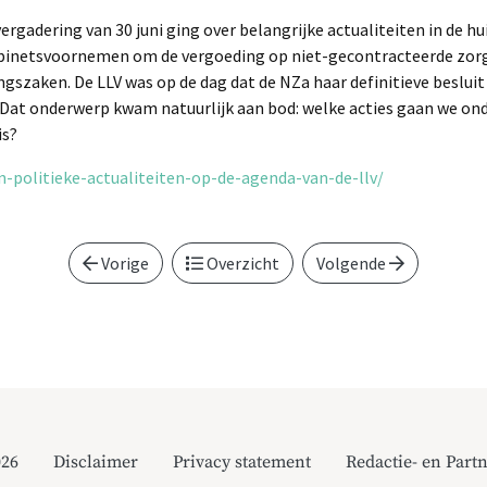
ergadering van 30 juni ging over belangrijke actualiteiten in de h
kabinetsvoornemen om de vergoeding op niet-gecontracteerde zorg 
ngszaken. De LLV was op de dag dat de NZa haar definitieve besluit
Dat onderwerp kwam natuurlijk aan bod: welke acties gaan we on
is?
en-politieke-actualiteiten-op-de-agenda-van-de-llv/
Vorige
Overzicht
Volgende
026
Disclaimer
Privacy statement
Redactie- en Partn