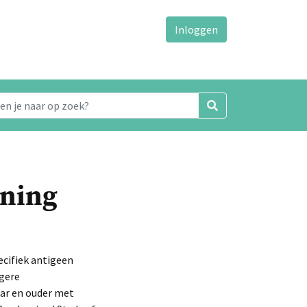
Inloggen
ening
cifiek antigeen
agere
aar en ouder met