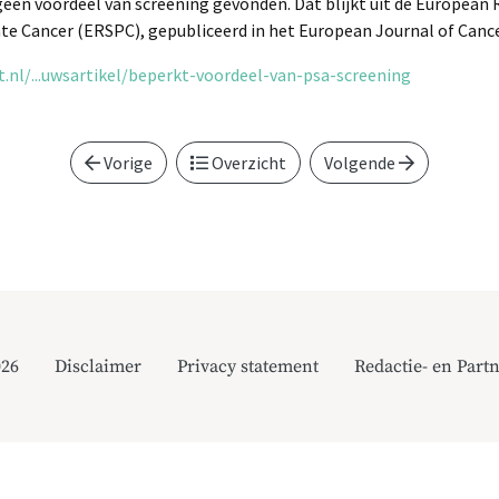
geen voordeel van screening gevonden. Dat blijkt uit de European
te Cancer (ERSPC), gepubliceerd in het European Journal of Cance
nl/...uwsartikel/beperkt-voordeel-van-psa-screening
Vorige
Overzicht
Volgende
026
Disclaimer
Privacy statement
Redactie- en Partn