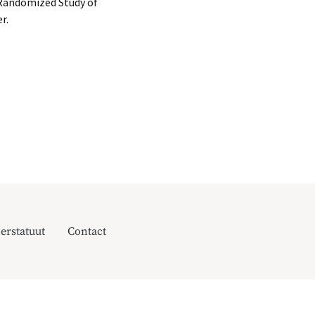
 Randomized Study of
r.
erstatuut
Contact