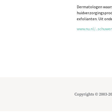
Dermatologen waars
huidverzorgingsprod
exfolianten. Uit ond
www.nu.nl/...schuw
Copyrights © 2003-2