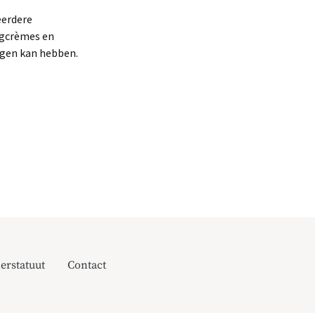
eerdere
agcrèmes en
lgen kan hebben.
erstatuut
Contact