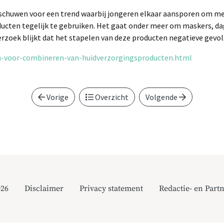
chuwen voor een trend waarbij jongeren elkaar aansporen om m
ucten tegelijk te gebruiken. Het gaat onder meer om maskers, d
erzoek blijkt dat het stapelen van deze producten negatieve gevo
en-voor-combineren-van-huidverzorgingsproducten.html
Vorige
Overzicht
Volgende
026
Disclaimer
Privacy statement
Redactie- en Partn