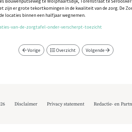
ties Bouwenputseweg te Wolphaartsdijk, Torenstraat te Seroosker
iet zijn er grote tekortkomingen in de kwaliteit van de zorg. De Z
e locaties binnen een halfjaar wegnemen.
ocaties-van-de-zorgtafel-onder-verscherpt-toezicht
Vorige
Overzicht
Volgende
026
Disclaimer
Privacy statement
Redactie- en Partn