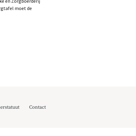
ke en Zorgboerderij
orgtafel moet de
erstatuut
Contact