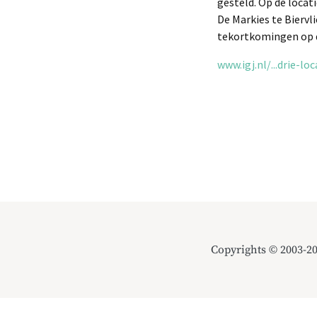
gesteld. Op de loca
De Markies te Biervl
tekortkomingen op d
www.igj.nl/...drie-l
Copyrights © 2003-2