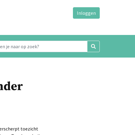
Inloggen
onder
verscherpt toezicht