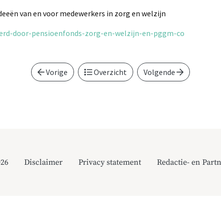
 ideeën van en voor medewerkers in zorg en welzijn
ceerd-door-pensioenfonds-zorg-en-welzijn-en-pggm-co
Vorige
Overzicht
Volgende
026
Disclaimer
Privacy statement
Redactie- en Partn