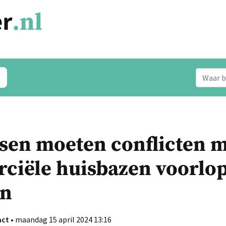
sen moeten conflicten 
iële huisbazen voorlopi
en
act
• maandag 15 april 2024 13:16