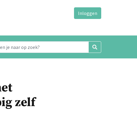
Inloggen
met
g zelf