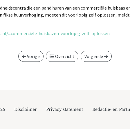
dheidscentra die een pand huren van een commerciële huisbaas en
n fikse huurverhoging, moeten dit voorlopig zelf oplossen, meldt
nl/...commerciele-huisbazen-voorlopig-zelf-oplossen
Vorige
Overzicht
Volgende
026
Disclaimer
Privacy statement
Redactie- en Partn