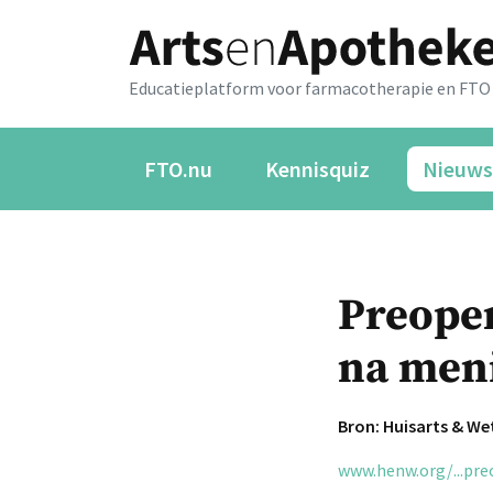
Educatieplatform voor farmacotherapie en FTO
FTO.nu
Kennisquiz
Nieuws
Preoper
na men
Bron: Huisarts & W
www.henw.org/...pr