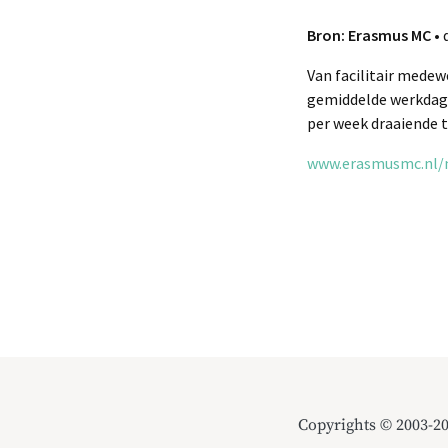
Bron: Erasmus MC
• 
Van facilitair mede
gemiddelde werkdag e
per week draaiende t
www.erasmusmc.nl/n
Copyrights © 2003-2