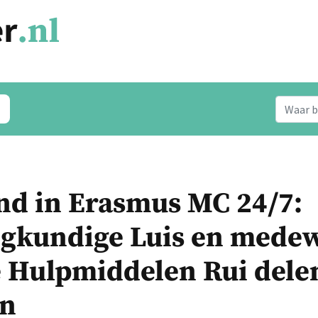
nd in Erasmus MC 24/7:
egkundige Luis en mede
e Hulpmiddelen Rui dele
en