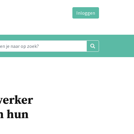
Inloggen
werker
n hun