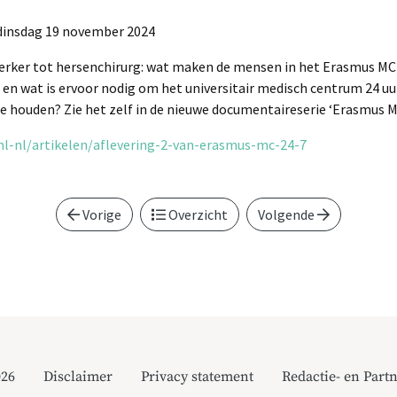
dinsdag 19 november 2024
werker tot hersenchirurg: wat maken de mensen in het Erasmus M
n wat is ervoor nodig om het universitair medisch centrum 24 uur
e houden? Zie het zelf in de nieuwe documentaireserie ‘Erasmus MC
l-nl/artikelen/aflevering-2-van-erasmus-mc-24-7
Vorige
Overzicht
Volgende
026
Disclaimer
Privacy statement
Redactie- en Partn