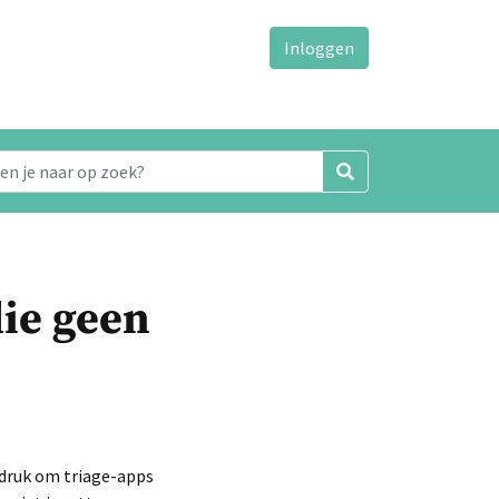
Inloggen
die geen
 druk om triage-apps