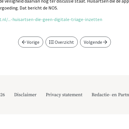
de veiligheid daarvan nog ter discussie staat. Huisartsen die de app
ergoeding. Dat bericht de NOS.
nl/...-huisartsen-die-geen-digitale-triage-inzetten
Vorige
Overzicht
Volgende
026
Disclaimer
Privacy statement
Redactie- en Partn