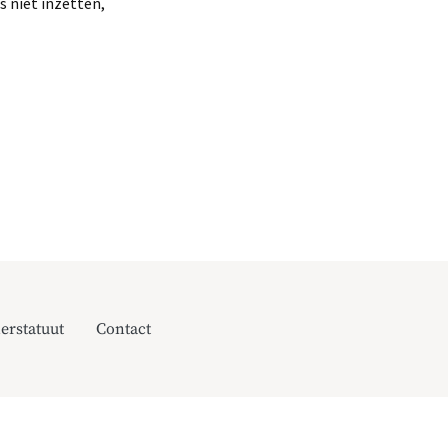
s niet inzetten,
erstatuut
Contact