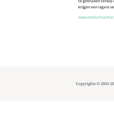
te gebruiken terwijl 
krijgen een lagere v
www.medischcontact.
Copyrights © 2003-2