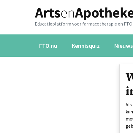
Educatieplatform voor farmacotherapie en FTO
FTO.nu
Kennisquiz
Nieuws
W
i
Als
kun
met
geb