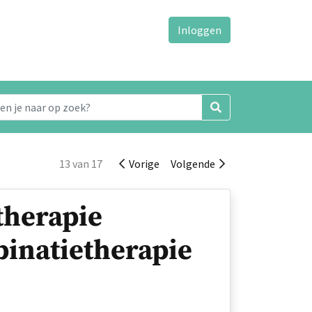
Inloggen
13 van 17
Vorige
Volgende
therapie
binatietherapie