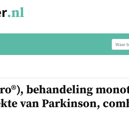
pro®), behandeling mono
kte van Parkinson, com