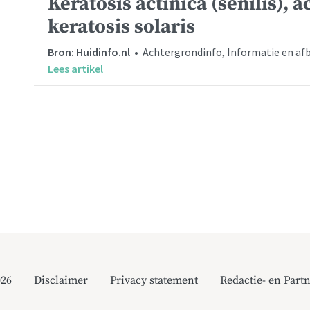
Keratosis actinica (senilis), 
keratosis solaris
Bron: Huidinfo.nl
• Achtergrondinfo, Informatie en af
Lees artikel
026
Disclaimer
Privacy statement
Redactie- en Partn