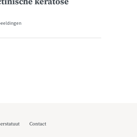
actinische keratose
beeldingen
erstatuut
Contact