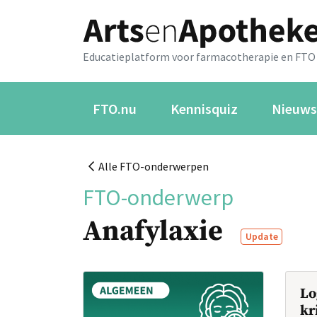
Educatieplatform voor farmacotherapie en FTO
FTO.nu
Kennisquiz
Nieuws
Alle FTO-onderwerpen
FTO-onderwerp
Anafylaxie
Update
Lo
kr