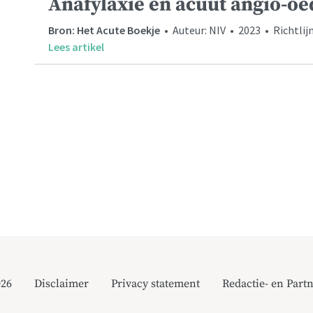
Anafylaxie en acuut angio-o
Bron: Het Acute Boekje
• Auteur: NIV • 2023 • Richtlij
Lees artikel
026
Disclaimer
Privacy statement
Redactie- en Partn