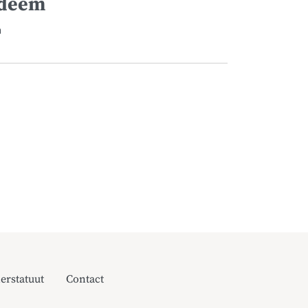
edeem
n
erstatuut
Contact