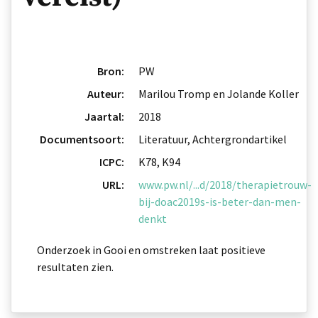
Bron:
PW
Auteur:
Marilou Tromp en Jolande Koller
Jaartal:
2018
Documentsoort:
Literatuur, Achtergrondartikel
ICPC:
K78, K94
URL:
www.pw.nl/...d/2018/therapietrouw-
bij-doac2019s-is-beter-dan-men-
denkt
Onderzoek in Gooi en omstreken laat positieve
resultaten zien.