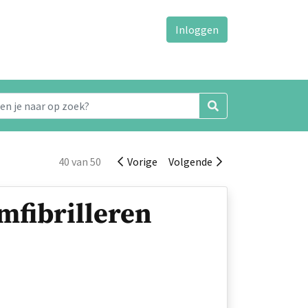
Inloggen
40 van 50
Vorige
Volgende
mfibrilleren