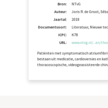
Bron:
NTvG
Auteur:
Joris R. de Groot, Séb
Jaartal:
2018
Documentsoort:
Literatuur, Nieuwe tec
ICPC:
K78
URL:
www.ntvg.nl/...en/tho
Patiënten met symptomatisch atriumfibrill
bestaan uit medicatie, cardioversies en kat
thoracoscopische, videogeassisteerde chiru