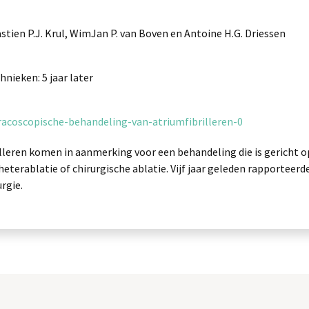
astien P.J. Krul, WimJan P. van Boven en Antoine H.G. Driessen
hnieken: 5 jaar later
racoscopische-behandeling-van-atriumfibrilleren-0
eren komen in aanmerking voor een behandeling die is gericht op
heterablatie of chirurgische ablatie. Vijf jaar geleden rapporteer
rgie.