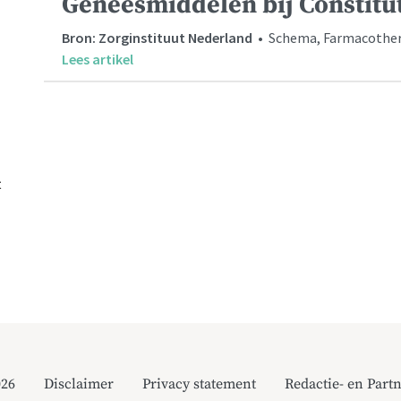
Geneesmiddelen bij Constitu
Bron: Zorginstituut Nederland
• Schema, Farmacother
Lees artikel
t
026
Disclaimer
Privacy statement
Redactie- en Partn