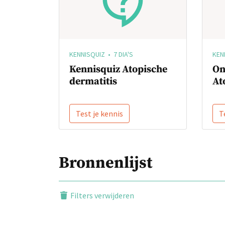
KENNISQUIZ • 7 DIA'S
KEN
Kennisquiz Atopische
On
dermatitis
At
Test je kennis
T
Bronnenlijst
Filters verwijderen