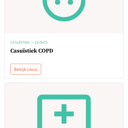
CASUÏSTIEK • 16 DIA'S
Casuïstiek COPD
Bekijk casus