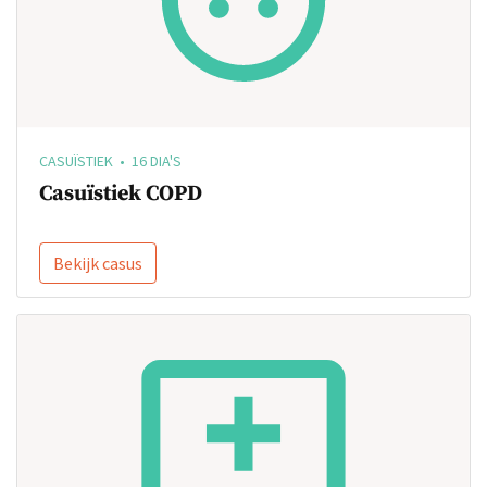
CASUÏSTIEK • 16 DIA'S
Casuïstiek COPD
Bekijk casus