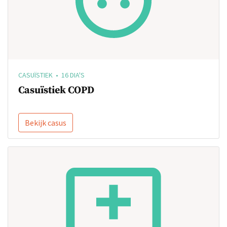
CASUÏSTIEK • 16 DIA'S
Casuïstiek COPD
Bekijk casus