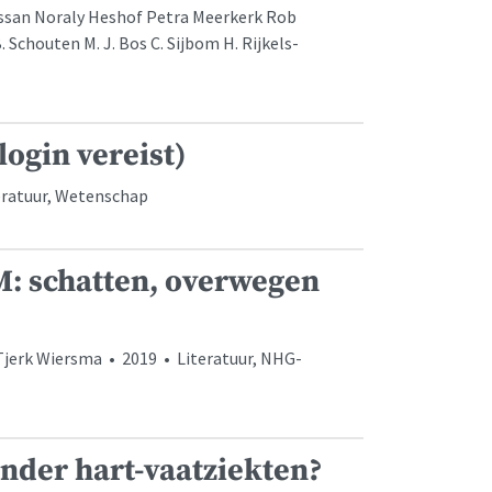
assan Noraly Heshof Petra Meerkerk Rob
 Schouten M. J. Bos C. Sijbom H. Rijkels-
login vereist)
eratuur, Wetenschap
 schatten, overwegen
Tjerk Wiersma • 2019 • Literatuur, NHG-
onder hart-vaatziekten?