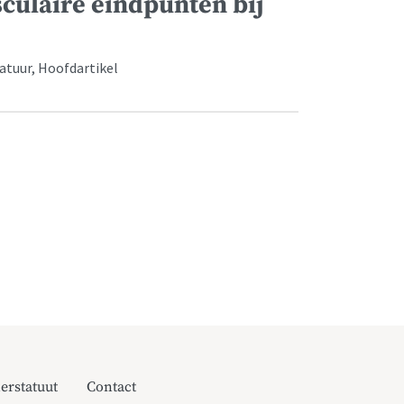
culaire eindpunten bij
ratuur, Hoofdartikel
erstatuut
Contact