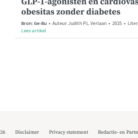
GLP-1-agonisten en cardiovas
obesitas zonder diabetes
Bron: Ge-Bu
• Auteur: Judith P.L. Verlaan • 2025 • Lite
Lees artikel
026
Disclaimer
Privacy statement
Redactie- en Partn