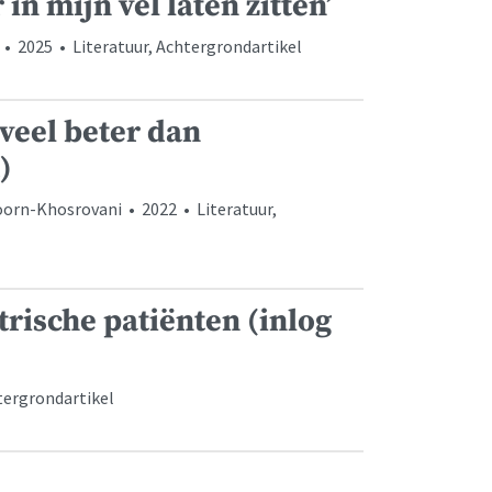
n mijn vel laten zitten’
 • 2025 • Literatuur, Achtergrondartikel
 veel beter dan
)
oorn-Khosrovani • 2022 • Literatuur,
trische patiënten (inlog
htergrondartikel