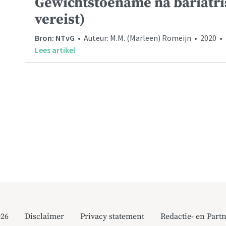
Gewichtstoename na bariatris
vereist)
Bron: NTvG
• Auteur: M.M. (Marleen) Romeijn • 2020 • L
Lees artikel
026
Disclaimer
Privacy statement
Redactie- en Partn