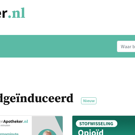
ïdgeïnduceerd
Nieuw