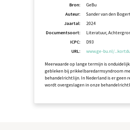
Bron:
GeBu
Auteur:
Sander van den Boger
Jaartal:
2024
Documentsoort:
Literatuur, Achtergro
ICPC:
D93
URL:
www.ge-bu.nl/...kort
Meerwaarde op lange termijn is onduidelijk.
gebleken bij prikkelbaredarmsyndroom met d
behandelrichtlijn. In Nederland is er geen r
wordt overgeslagen in onze behandelrichtli