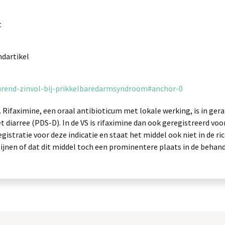
t
ndartikel
durend-zinvol-bij-prikkelbaredarmsyndroom#anchor-0
 Rifaximine, een oraal antibioticum met lokale werking, is in ger
iarree (PDS-D). In de VS is rifaximine dan ook geregistreerd voo
egistratie voor deze indicatie en staat het middel ook niet in de ric
jnen of dat dit middel toch een prominentere plaats in de behand