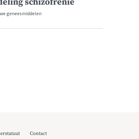
deling schizofrenie
ieuwe geneesmiddelen
erstatuut
Contact