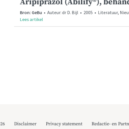
Aripiprazol (Abilify®), behan
Bron: GeBu
• Auteur: dr D. Bijl • 2005 • Literatuur, N
Lees artikel
026
Disclaimer
Privacy statement
Redactie- en Partn