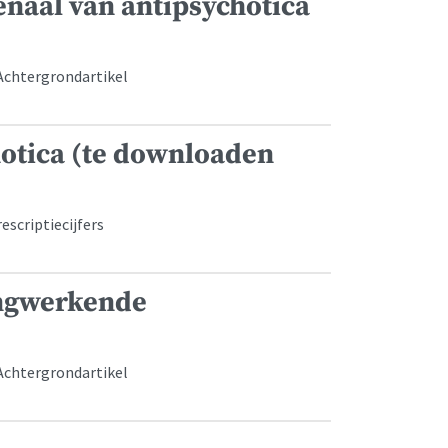
enaal van antipsychotica
 Achtergrondartikel
otica (te downloaden
scriptiecijfers
angwerkende
 Achtergrondartikel