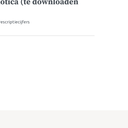
otica (te downloaden
scriptiecijfers