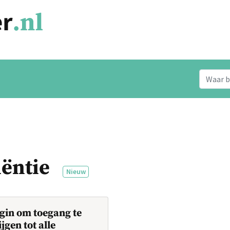
iëntie
Nieuw
gin om toegang te
ijgen tot alle