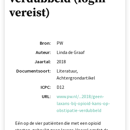
vereist)
Bron:
PW
Auteur:
Linda de Graaf
Jaartal:
2018
Documentsoort:
Literatuur,
Achtergrondartikel
ICPC:
D12
URL:
www.pw.nl/...2018/geen-
laxans-bij-opioid-kans-op-
obstipatie-verdubbeld
Eén op de vier patiënten die met een opioïd