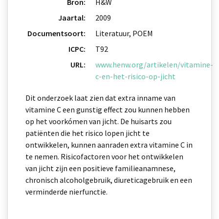
Bron:
H&W
Jaartal:
2009
Documentsoort:
Literatuur, POEM
ICPC:
T92
URL:
www.henw.org/artikelen/vitamine-
c-en-het-risico-op-jicht
Dit onderzoek laat zien dat extra inname van
vitamine C een gunstig effect zou kunnen hebben
op het voorkómen van jicht. De huisarts zou
patiënten die het risico lopen jicht te
ontwikkelen, kunnen aanraden extra vitamine C in
te nemen. Risicofactoren voor het ontwikkelen
van jicht zijn een positieve familieanamnese,
chronisch alcoholgebruik, diureticagebruik en een
verminderde nierfunctie.