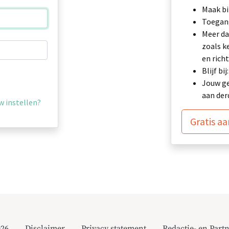
Maak bi
Toegang
Meer da
zoals k
en richt
Blijf b
Jouw ge
aan der
 instellen?
Gratis a
026
Disclaimer
Privacy statement
Redactie- en Partn