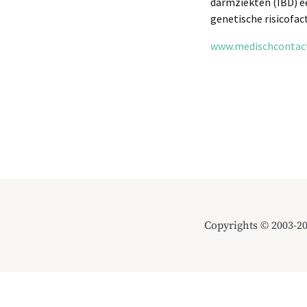
darmziekten (IBD) ee
genetische risicofac
www.medischcontact.
Copyrights © 2003-2