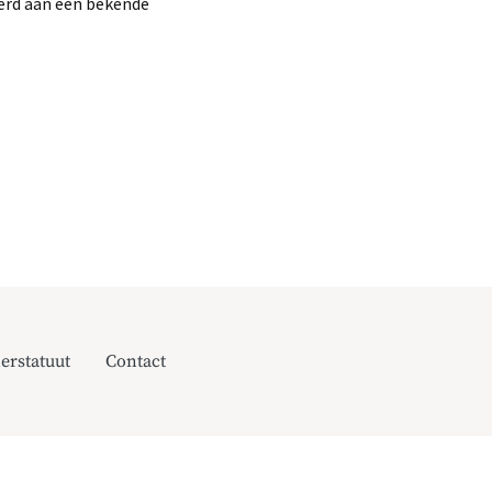
eerd aan een bekende
erstatuut
Contact