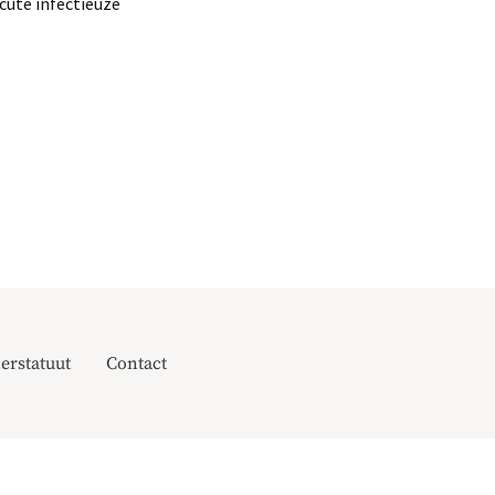
ute infectieuze
erstatuut
Contact