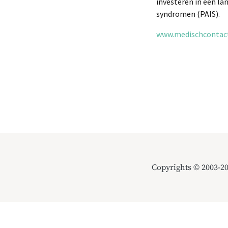
investeren in een l
syndromen (PAIS).
www.medischcontact.
Copyrights © 2003-2