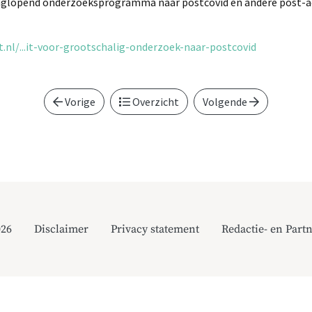
anglopend onderzoeksprogramma naar postcovid en andere post-ac
nl/...it-voor-grootschalig-onderzoek-naar-postcovid
Vorige
Overzicht
Volgende
026
Disclaimer
Privacy statement
Redactie- en Partn