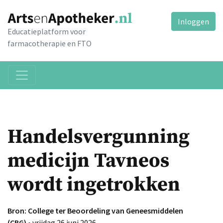
Inloggen
Educatieplatform voor
farmacotherapie en FTO
Handelsvergunning
medicijn Tavneos
wordt ingetrokken
Bron: College ter Beoordeling van Geneesmiddelen
(CBG)
• vrijdag 26 juni 2026