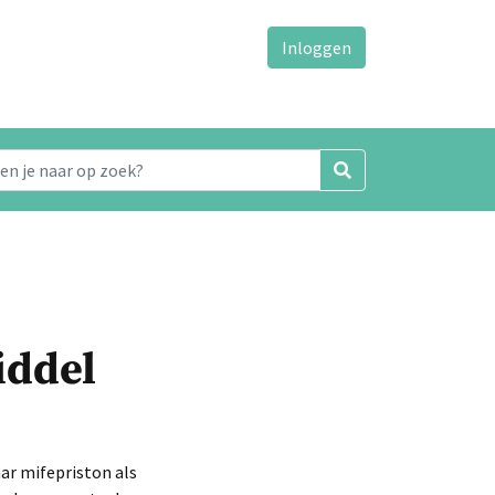
Inloggen
iddel
r mifepriston als