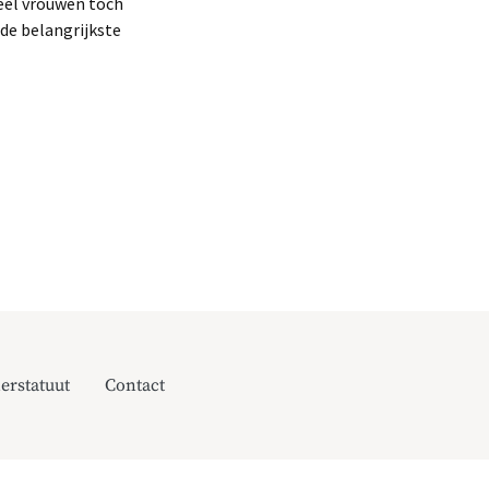
veel vrouwen toch
de belangrijkste
erstatuut
Contact