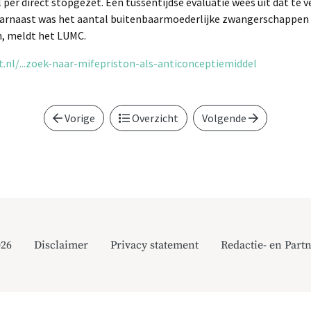
per direct stopgezet. Een tussentijdse evaluatie wees uit dat te 
arnaast was het aantal buitenbaarmoederlijke zwangerschappen 
, meldt het LUMC.
nl/...zoek-naar-mifepriston-als-anticonceptiemiddel
Vorige
Overzicht
Volgende
026
Disclaimer
Privacy statement
Redactie- en Partn