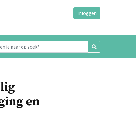
Inloggen
lig
iging en