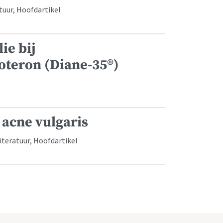
tuur, Hoofdartikel
ie bij
oteron (Diane-35®)
 acne vulgaris
Literatuur, Hoofdartikel