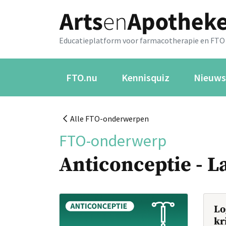
Educatieplatform voor farmacotherapie en FTO
FTO.nu
Kennisquiz
Nieuws
Alle FTO-onderwerpen
FTO-onderwerp
Anticonceptie - L
Lo
kr