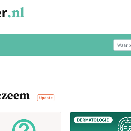
eczeem
Update