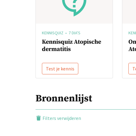
KENNISQUIZ • 7 DIA'S
KEN
Kennisquiz Atopische
On
dermatitis
At
Test je kennis
T
Bronnenlijst
Filters verwijderen