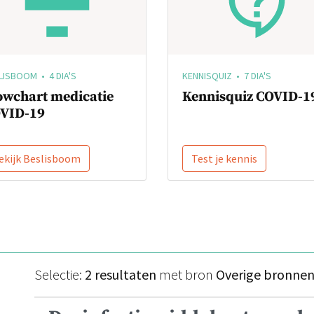
LISBOOM • 4 DIA'S
KENNISQUIZ • 7 DIA'S
owchart medicatie
Kennisquiz COVID-1
VID-19
ekijk Beslisboom
Test je kennis
Selectie:
2 resultaten
met bron
Overige bronne