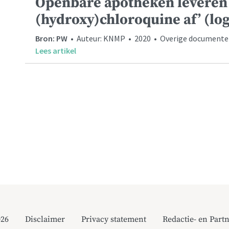
Openbare apotheken leveren
(hydroxy)chloroquine af’ (log
Bron: PW
• Auteur: KNMP • 2020 • Overige documenten
Lees artikel
026
Disclaimer
Privacy statement
Redactie- en Partn