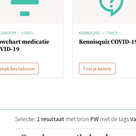
LISBOOM • 4 DIA'S
KENNISQUIZ • 7 DIA'S
owchart medicatie
Kennisquiz COVID-1
VID-19
ekijk Beslisboom
Test je kennis
Selectie:
1 resultaat
met bron
PW
met de tags
Va