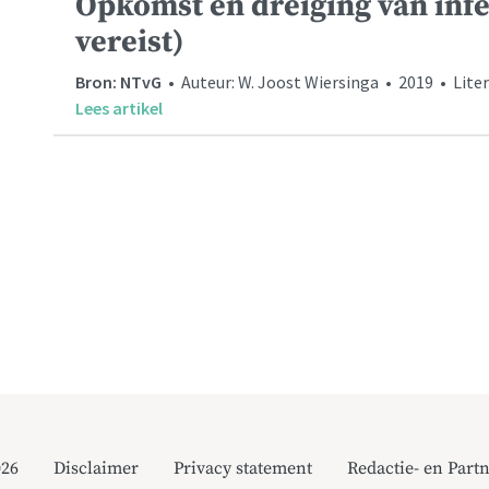
Opkomst en dreiging van infe
vereist)
Bron: NTvG
• Auteur: W. Joost Wiersinga • 2019 • Liter
Lees artikel
026
Disclaimer
Privacy statement
Redactie- en Partn