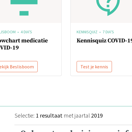
LISBOOM • 4 DIA'S
KENNISQUIZ • 7 DIA'S
owchart medicatie
Kennisquiz COVID-1
VID-19
ekijk Beslisboom
Test je kennis
Selectie:
1 resultaat
met jaartal
2019