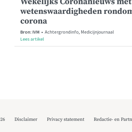
Wekelijks Coronanieuws met 
wetenswaardigheden rondom
corona
Bron: IVM
• Achtergrondinfo, Medicijnjournaal
Lees artikel
026
Disclaimer
Privacy statement
Redactie- en Partn