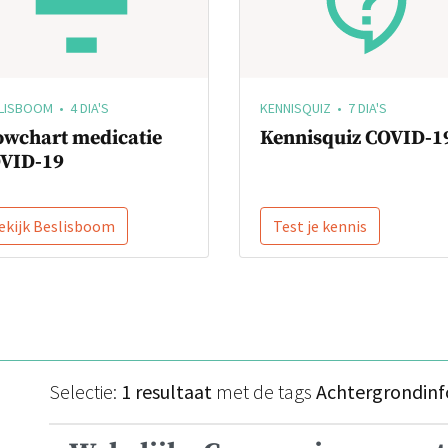
LISBOOM • 4 DIA'S
KENNISQUIZ • 7 DIA'S
owchart medicatie
Kennisquiz COVID-1
VID-19
ekijk Beslisboom
Test je kennis
Selectie:
1 resultaat
met de tags
Achtergrondinf